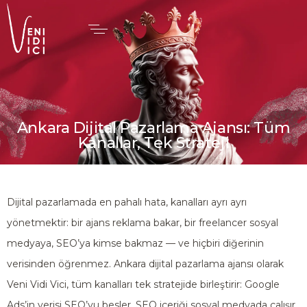
Ankara Dijital Pazarlama Ajansı: Tüm
Kanallar, Tek Strateji
Dijital pazarlamada en pahalı hata, kanalları ayrı ayrı
yönetmektir: bir ajans reklama bakar, bir freelancer sosyal
medyaya, SEO’ya kimse bakmaz — ve hiçbiri diğerinin
verisinden öğrenmez. Ankara dijital pazarlama ajansı olarak
Veni Vidi Vici, tüm kanalları tek stratejide birleştirir: Google
Ads’in verisi SEO’yu besler, SEO içeriği sosyal medyada çalışır,