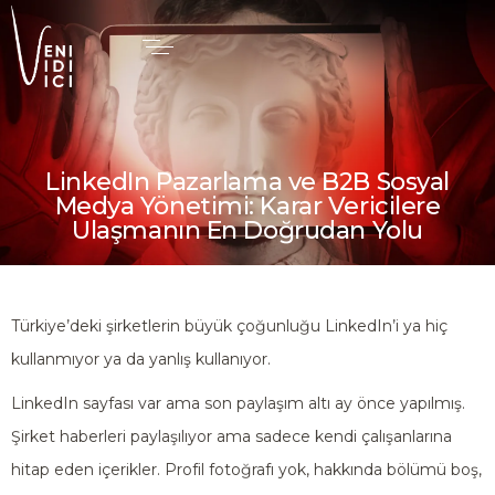
LinkedIn Pazarlama ve B2B Sosyal
Medya Yönetimi: Karar Vericilere
Ulaşmanın En Doğrudan Yolu
Türkiye’deki şirketlerin büyük çoğunluğu LinkedIn’i ya hiç
kullanmıyor ya da yanlış kullanıyor.
LinkedIn sayfası var ama son paylaşım altı ay önce yapılmış.
Şirket haberleri paylaşılıyor ama sadece kendi çalışanlarına
hitap eden içerikler. Profil fotoğrafı yok, hakkında bölümü boş,