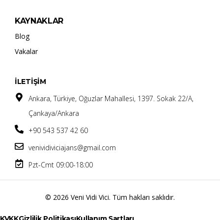
KAYNAKLAR
Blog
Vakalar
İLETİŞİM
Ankara, Türkiye, Oğuzlar Mahallesi, 1397. Sokak 22/A,
Çankaya/Ankara
+90 543 537 42 60
venividiviciajans@gmail.com
Pzt-Cmt 09:00-18:00
© 2026 Veni Vidi Vici. Tüm hakları saklıdır.
KVKK
Gizlilik Politikası
Kullanım Şartları