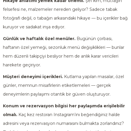
Hikaye anlatımı yemek kadar önemli.
Şef kim, mutfağın
felsefesi ne, malzemeler nereden geliyor? Sadece tabak
fotoğrafı değil, o tabağın arkasındaki hikaye — bu içerikler bağ
kuruyor ve sadakat inşa ediyor.
Günlük ve haftalık özel menüler.
Bugünün çorbası,
haftanın özel yemeği, sezonluk menü değişiklikleri — bunlar
hem düzenli takipçiyi besliyor hem de anlık karar vericileri
harekete geçiriyor.
Müşteri deneyimi içerikleri.
Kutlama yapılan masalar, özel
günler, memnun misafirlerin etiketlemeleri — gerçek
deneyimlerin paylaşımı otantik bir güven oluşturuyor.
Konum ve rezervasyon bilgisi her paylaşımda erişilebilir
olmalı.
Kaç kez restoran Instagram’ını beğendiğiniz halde
adresini veya rezervasyon numarasını bulmakta zorlandınız?