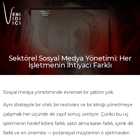
Sektörel Sosyal Medya Yönetimi: Her
İşletmenin İhtiyacı Farklı
Sosyal medya yönetiminde evrensel bir şablon yok.
Aynı stratejiyle bir oteli, bir restoranı ve bir kliniği yönetmeye
çalışmak her üçünde de zayıf sonuç üretiyor. Çünkü bu üç
işletmenin hedef kitlesi farklı, satın alma kararı farklı, içerik dili
farklı ve en önemlisi — potansiyel müşterinin o işletmeden